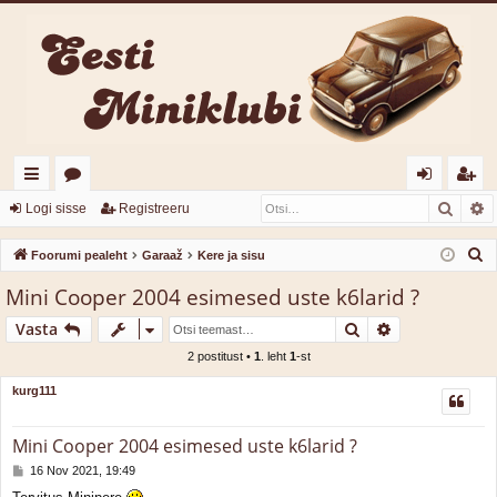
Otsi
T
iirl
o
og
eg
Logi sisse
Registreeru
in
or
i
ist
O
Foorumi pealeht
Garaaž
Kere ja sisu
gi
u
sis
re
t
Mini Cooper 2004 esimesed uste k6larid ?
s
d
mi
se
er
Otsi
Täiendatud o
Vasta
i
d
u
2 postitust •
1
. leht
1
-st
kurg111
Mini Cooper 2004 esimesed uste k6larid ?
P
16 Nov 2021, 19:49
o