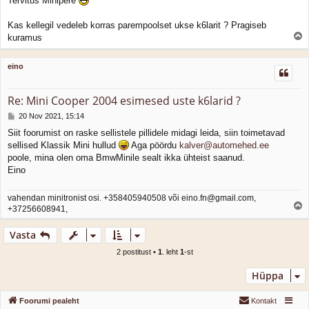
Tervitus Minipere
s
t
i
Kas kellegil vedeleb korras parempoolset ukse k6larit ? Pragiseb
t
kuramus
u
l
s
e
eino
s
Re: Mini Cooper 2004 esimesed uste k6larid ?
P
20 Nov 2021, 15:14
o
Siit foorumist on raske sellistele pillidele midagi leida, siin toimetavad
s
sellised Klassik Mini hullud
Aga pöördu
kalver@automehed.ee
t
i
poole, mina olen oma BmwMinile sealt ikka ühteist saanud.
t
Eino
u
s
vahendan minitronist osi. +358405940508 või eino.fn@gmail.com,
+37256608941,
l
e
Vasta
s
2 postitust •
1
. leht
1
-st
Hüppa
Foorumi pealeht
Kontakt