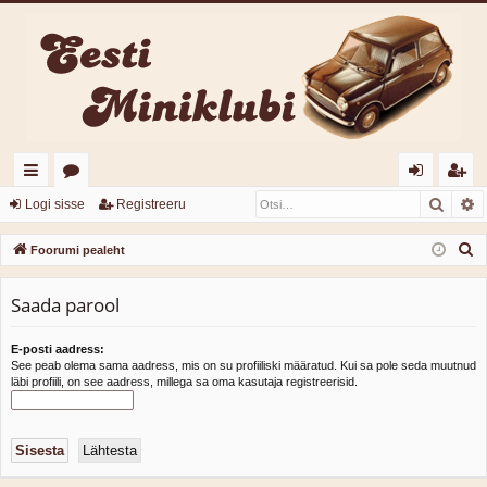
Otsi
T
iirl
o
og
eg
Logi sisse
Registreeru
in
or
i
ist
O
Foorumi pealeht
gi
u
sis
re
t
s
Saada parool
d
mi
se
er
i
d
u
E-posti aadress:
See peab olema sama aadress, mis on su profiiliski määratud. Kui sa pole seda muutnud
läbi profiili, on see aadress, millega sa oma kasutaja registreerisid.