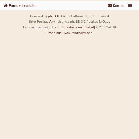
Foorumi pealeht
Kontakt
Powered by
phpBB
® Forum Software © phpBB Limited
Style Postitas
Arty
- Uuenda phpBB 3.2 Postitas MrGaby
Estonian translation by
phpBBestonia.eu [Exabot]
© 2008*-2019
Privaatsus
|
Kasutajatingimused