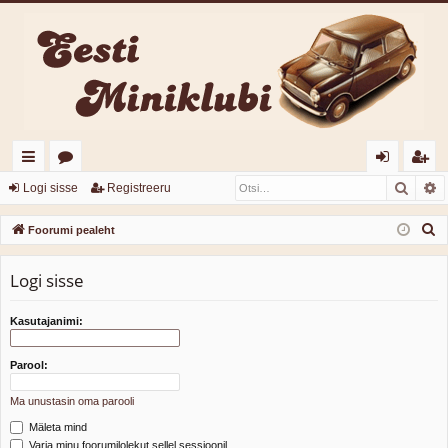
Otsi
T
iirl
o
og
eg
Logi sisse
Registreeru
in
or
i
ist
O
Foorumi pealeht
gi
u
sis
re
t
s
Logi sisse
d
mi
se
er
i
d
u
Kasutajanimi:
Parool:
Ma unustasin oma parooli
Mäleta mind
Varja minu foorumilolekut sellel sessioonil