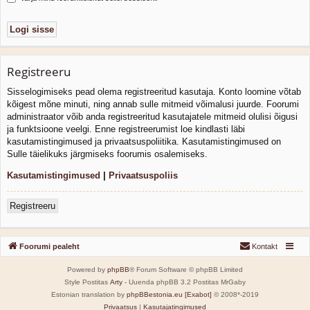
Registreeru
Sisselogimiseks pead olema registreeritud kasutaja. Konto loomine võtab
kõigest mõne minuti, ning annab sulle mitmeid võimalusi juurde. Foorumi
administraator võib anda registreeritud kasutajatele mitmeid olulisi õigusi
ja funktsioone veelgi. Enne registreerumist loe kindlasti läbi
kasutamistingimused ja privaatsuspoliitika. Kasutamistingimused on
Sulle täielikuks järgmiseks foorumis osalemiseks.
Kasutamistingimused
|
Privaatsuspoliis
Registreeru
Foorumi pealeht
Kontakt
Powered by
phpBB
® Forum Software © phpBB Limited
Style Postitas
Arty
- Uuenda phpBB 3.2 Postitas MrGaby
Estonian translation by
phpBBestonia.eu [Exabot]
© 2008*-2019
Privaatsus
|
Kasutajatingimused