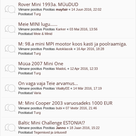
Rover Mini 1993a. MÜüDUD
Viimane postitus Postitas
mayfair
«
14 Juun 2016, 22:02
Postitatud
Turg
Meie MINI lugu......
Viimane postitus Postitas
Karker
«
03 Mai 2016, 13:56
Postitatud
Meie & Minid
M: 98.a mini MPI mootor koos kasti ja poolraamiga.
Viimane postitus Postitas
Autoklassik
«
16 Apr 2016, 18:28
Postitatud
Turg
Müüa 2007 Mini One
Viimane postitus Postitas
MaidoL
«
12 Apr 2016, 12:33
Postitatud
Turg
On vaga vaja Teie arvamus...
Viimane postitus Postitas
VitalityEE
«
14 Mär 2016, 17:19
Postitatud
Varia
M: Mini Cooper 2003 varuosadeks 1000 EUR
Viimane postitus Postitas
bubi
«
07 Veebr 2016, 21:46
Postitatud
Turg
Baltic Mini Challenge ESTONIA!?
Viimane postitus Postitas
Janno
«
18 Jaan 2016, 15:22
Postitatud
Tegemised ja üritused!