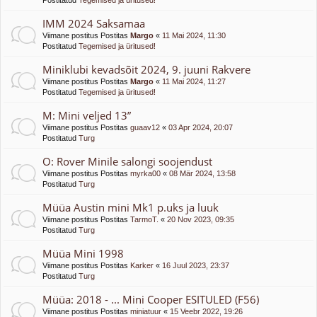
Postitatud
Tegemised ja üritused!
IMM 2024 Saksamaa
Viimane postitus Postitas
Margo
«
11 Mai 2024, 11:30
Postitatud
Tegemised ja üritused!
Miniklubi kevadsõit 2024, 9. juuni Rakvere
Viimane postitus Postitas
Margo
«
11 Mai 2024, 11:27
Postitatud
Tegemised ja üritused!
M: Mini veljed 13”
Viimane postitus Postitas
guaav12
«
03 Apr 2024, 20:07
Postitatud
Turg
O: Rover Minile salongi soojendust
Viimane postitus Postitas
myrka00
«
08 Mär 2024, 13:58
Postitatud
Turg
Müüa Austin mini Mk1 p.uks ja luuk
Viimane postitus Postitas
TarmoT.
«
20 Nov 2023, 09:35
Postitatud
Turg
Müüa Mini 1998
Viimane postitus Postitas
Karker
«
16 Juul 2023, 23:37
Postitatud
Turg
Müüa: 2018 - ... Mini Cooper ESITULED (F56)
Viimane postitus Postitas
miniatuur
«
15 Veebr 2022, 19:26