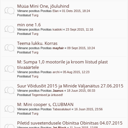
Müüa Mini One, jõuluhind
Viimane postitus Postitas
Elan
«
01 Dets 2015, 18:24
Postitatud
Turg
min one 1.6
Viimane postitus Postitas
kaidoki
«
23 Sept 2015, 11:16
Postitatud
Turg
Teema lukku. Korras
Viimane postitus Postitas
mayfair
«
09 Sept 2015, 10:24
Postitatud
Turg
M: Sumpa 1,0 mootorile ja kroom liistud plast
tiivaäärtele
Viimane postitus Postitas
archi
«
05 Aug 2015, 12:23
Postitatud
Turg
Suur Võidusõit 2015 ja Minide Väljanäitus 27.06.2015
Viimane postitus Postitas
Jaanus
«
18 Juun 2015, 00:33
Postitatud
Tegemised ja üritused!
M: Mini cooper s, CLUBMAN
Viimane postitus Postitas
Tabasalulauri
«
16 Juun 2015, 23:56
Postitatud
Turg
Piletid suveetendusele Obinitsa Obinitsas 04.07.2015
Viimane postitus Postitas
Jet Black
«
11 Juun 2015, 12:58