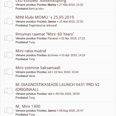
LED Esituled. Sooduskupong
Viimane postitus Postitas
Martty
«
27 Mai 2019, 14:32
Postitatud
Kere ja sisu
MINI klubi MOMU`s 25.05.2019
Viimane postitus Postitas
Janno
«
15 Mai 2019, 22:32
Postitatud
Tegemised ja üritused!
Ilmumas raamat "Mini: 60 Years"
Viimane postitus Postitas
Parukas
«
02 Apr 2019, 17:22
Postitatud
Turg
Mini ratta mutrid
Viimane postitus Postitas
dcshoes
«
01 Apr 2019, 14:16
Postitatud
Turg
Mini ostmine Saksamaalt
Viimane postitus Postitas
siil
«
19 Nov 2018, 15:04
Postitatud
Varia
M: DIAGNOSTIKASEADE LAUNCH X431 PRO V2
(ORIGINAAL)
Viimane postitus Postitas
obd
«
29 Okt 2018, 18:59
Postitatud
Turg
M_ Mini 1300
Viimane postitus Postitas
Janno
«
08 Aug 2018, 22:47
Postitatud
Turg