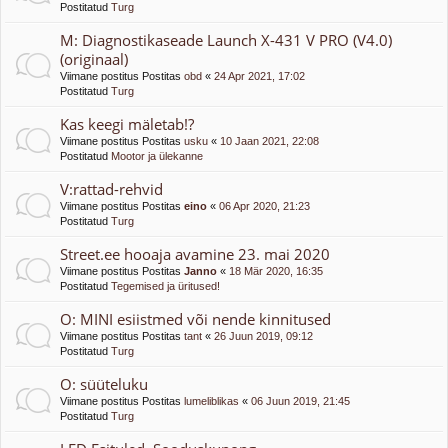
Postitatud
Turg
M: Diagnostikaseade Launch X-431 V PRO (V4.0)
(originaal)
Viimane postitus Postitas
obd
«
24 Apr 2021, 17:02
Postitatud
Turg
Kas keegi mäletab!?
Viimane postitus Postitas
usku
«
10 Jaan 2021, 22:08
Postitatud
Mootor ja ülekanne
V:rattad-rehvid
Viimane postitus Postitas
eino
«
06 Apr 2020, 21:23
Postitatud
Turg
Street.ee hooaja avamine 23. mai 2020
Viimane postitus Postitas
Janno
«
18 Mär 2020, 16:35
Postitatud
Tegemised ja üritused!
O: MINI esiistmed või nende kinnitused
Viimane postitus Postitas
tant
«
26 Juun 2019, 09:12
Postitatud
Turg
O: süüteluku
Viimane postitus Postitas
lumeliblikas
«
06 Juun 2019, 21:45
Postitatud
Turg