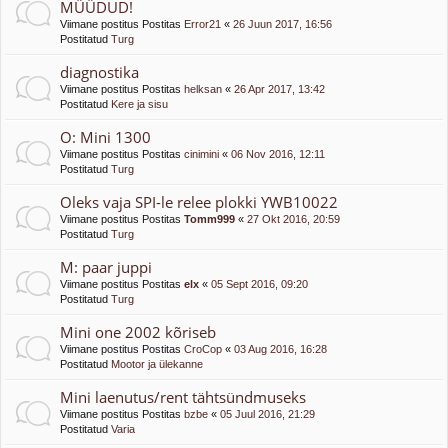
MÜÜDUD!
Viimane postitus Postitas
Error21
«
26 Juun 2017, 16:56
Postitatud
Turg
diagnostika
Viimane postitus Postitas
helksan
«
26 Apr 2017, 13:42
Postitatud
Kere ja sisu
O: Mini 1300
Viimane postitus Postitas
cinimini
«
06 Nov 2016, 12:11
Postitatud
Turg
Oleks vaja SPI-le relee plokki YWB10022
Viimane postitus Postitas
Tomm999
«
27 Okt 2016, 20:59
Postitatud
Turg
M: paar juppi
Viimane postitus Postitas
elx
«
05 Sept 2016, 09:20
Postitatud
Turg
Mini one 2002 kõriseb
Viimane postitus Postitas
CroCop
«
03 Aug 2016, 16:28
Postitatud
Mootor ja ülekanne
Mini laenutus/rent tähtsündmuseks
Viimane postitus Postitas
bzbe
«
05 Juul 2016, 21:29
Postitatud
Varia