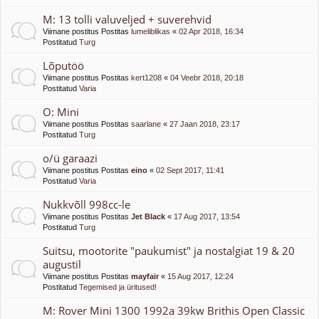
M: 13 tolli valuveljed + suverehvid
Viimane postitus Postitas
lumeliblikas
«
02 Apr 2018, 16:34
Postitatud
Turg
Lõputöö
Viimane postitus Postitas
kert1208
«
04 Veebr 2018, 20:18
Postitatud
Varia
O: Mini
Viimane postitus Postitas
saarlane
«
27 Jaan 2018, 23:17
Postitatud
Turg
o/ü garaazi
Viimane postitus Postitas
eino
«
02 Sept 2017, 11:41
Postitatud
Varia
Nukkvõll 998cc-le
Viimane postitus Postitas
Jet Black
«
17 Aug 2017, 13:54
Postitatud
Turg
Suitsu, mootorite "paukumist" ja nostalgiat 19 & 20
augustil
Viimane postitus Postitas
mayfair
«
15 Aug 2017, 12:24
Postitatud
Tegemised ja üritused!
M: Rover Mini 1300 1992a 39kw Brithis Open Classic