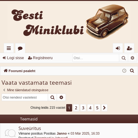
Otsi
T
iirl
o
og
eg
Logi sisse
Registreeru
in
or
i
ist
O
Foorumi pealeht
gi
u
sis
re
t
Vaata vastamata teemasi
s
d
mi
se
er
Mine täiendatud otsinguisse
i
d
u
Otsi
Täiendatud otsing
2
3
4
5
1
Järgmine
Otsing leidis 215 vastet
Teemasid
Suveüritus
Viimane postitus Postitas
Janno
«
03 Mär 2025, 16:33