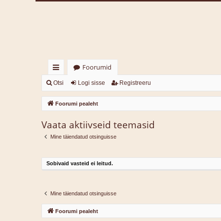
Foorumid
iirl
Otsi
Logi sisse
Registreeru
in
Foorumi pealeht
gi
Vaata aktiivseid teemasid
d
Mine täiendatud otsinguisse
Sobivaid vasteid ei leitud.
Mine täiendatud otsinguisse
Foorumi pealeht