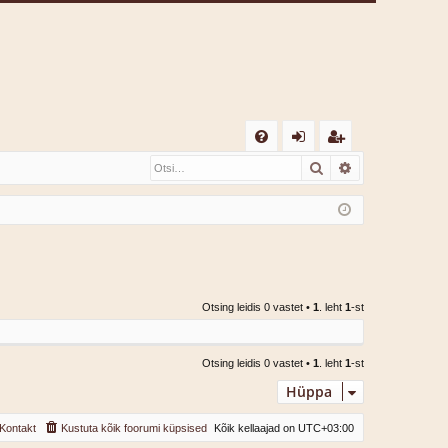
K
Otsi
Täiendatud o
K
og
eg
K
i
ist
K
sis
re
se
er
u
Otsing leidis 0 vastet •
1
. leht
1
-st
Otsing leidis 0 vastet •
1
. leht
1
-st
Hüppa
Kontakt
Kustuta kõik foorumi küpsised
Kõik kellaajad on
UTC+03:00