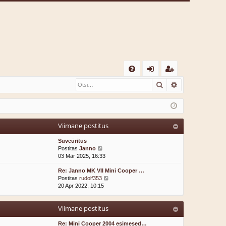
K
Otsi
Täiendatud o
K
og
eg
K
i
ist
K
sis
re
Viimane postitus
se
er
Suveüritus
u
V
Postitas
Janno
a
03 Mär 2025, 16:33
a
Re: Janno MK VII Mini Cooper …
t
V
Postitas
rudolf353
a
a
20 Apr 2022, 10:15
v
a
i
t
i
Viimane postitus
a
m
v
a
i
Re: Mini Cooper 2004 esimesed…
s