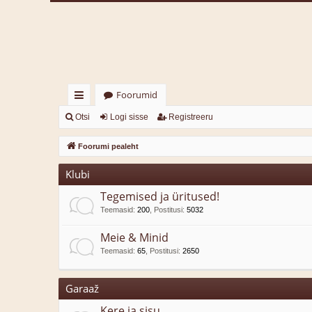
Foorumid
iirl
Otsi
Logi sisse
Registreeru
in
Foorumi pealeht
gi
Klubi
d
Tegemised ja üritused!
Teemasid
:
200
,
Postitusi
:
5032
Meie & Minid
Teemasid
:
65
,
Postitusi
:
2650
Garaaž
Kere ja sisu