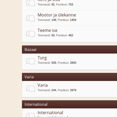
Teemasid
:
92
,
Postitusi
:
703
Mootor ja ülekanne
Teemasid
:
149
,
Postitusi
:
1404
Teeme ise
Teemasid
:
50
,
Postitusi
:
462
Bazaar
Turg
Teemasid
:
559
,
Postitusi
:
2893
Varia
Varia
Teemasid
:
244
,
Postitusi
:
2879
International
International