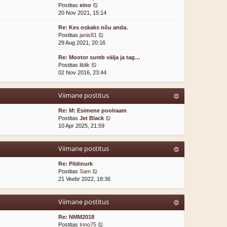
V
i
Postitas
eino
t
a
m
20 Nov 2021, 15:14
p
a
a
o
Re: Kes oskaks nõu anda.
t
s
s
V
Postitas
janis81
a
t
t
a
29 Aug 2021, 20:16
v
p
i
a
i
o
t
Re: Mootor sureb välja ja tag…
t
i
s
u
V
Postitas
liblik
a
m
t
s
a
02 Nov 2016, 23:44
v
a
i
t
a
i
s
t
t
i
t
u
Viimane postitus
a
m
p
s
v
a
o
t
i
Re: M: Esimene poolraam
s
s
i
V
Postitas
Jet Black
t
t
m
a
10 Apr 2025, 21:59
p
i
a
a
o
t
s
t
s
u
Viimane postitus
t
a
t
s
p
v
i
t
o
i
Re: Pildinurk
t
s
V
i
Postitas
Sam
u
t
a
m
21 Veebr 2022, 18:36
s
i
a
a
t
t
t
s
Viimane postitus
u
a
t
s
v
p
t
i
o
Re: NMM2018
i
V
s
Postitas
Inno75