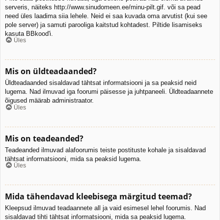
serveris, näiteks http://www.sinudomeen.ee/minu-pilt.gif. või sa pead
need üles laadima siia lehele. Neid ei saa kuvada oma arvutist (kui see
pole server) ja samuti parooliga kaitstud kohtadest. Piltide lisamiseks
kasuta BBkood'i.
Üles
Mis on üldteadaanded?
Üldteadaanded sisaldavad tähtsat informatsiooni ja sa peaksid neid
lugema. Nad ilmuvad iga foorumi päisesse ja juhtpaneeli. Üldteadaannete
õigused määrab administraator.
Üles
Mis on teadeanded?
Teadeanded ilmuvad alafoorumis teiste postituste kohale ja sisaldavad
tähtsat informatsiooni, mida sa peaksid lugema.
Üles
Mida tähendavad kleebisega märgitud teemad?
Kleepsud ilmuvad teadaannete all ja vaid esimesel lehel foorumis. Nad
sisaldavad tihti tähtsat informatsiooni, mida sa peaksid lugema.