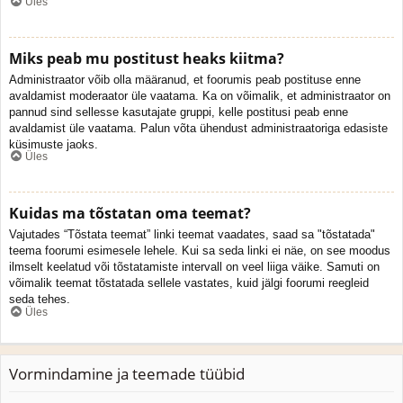
Üles
Miks peab mu postitust heaks kiitma?
Administraator võib olla määranud, et foorumis peab postituse enne
avaldamist moderaator üle vaatama. Ka on võimalik, et administraator on
pannud sind sellesse kasutajate gruppi, kelle postitusi peab enne
avaldamist üle vaatama. Palun võta ühendust administraatoriga edasiste
küsimuste jaoks.
Üles
Kuidas ma tõstatan oma teemat?
Vajutades “Tõstata teemat” linki teemat vaadates, saad sa "tõstatada"
teema foorumi esimesele lehele. Kui sa seda linki ei näe, on see moodus
ilmselt keelatud või tõstatamiste intervall on veel liiga väike. Samuti on
võimalik teemat tõstatada sellele vastates, kuid jälgi foorumi reegleid
seda tehes.
Üles
Vormindamine ja teemade tüübid