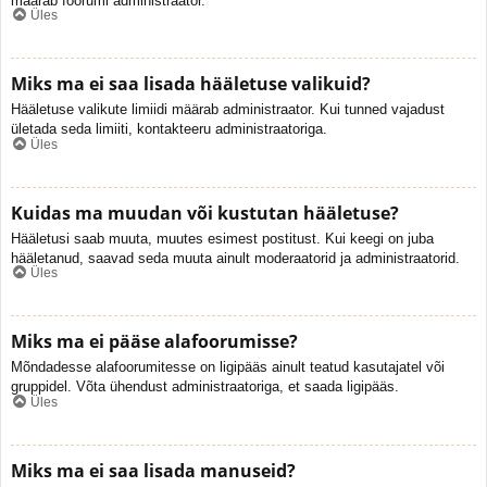
määrab foorumi administraator.
Üles
Miks ma ei saa lisada hääletuse valikuid?
Hääletuse valikute limiidi määrab administraator. Kui tunned vajadust
ületada seda limiiti, kontakteeru administraatoriga.
Üles
Kuidas ma muudan või kustutan hääletuse?
Hääletusi saab muuta, muutes esimest postitust. Kui keegi on juba
hääletanud, saavad seda muuta ainult moderaatorid ja administraatorid.
Üles
Miks ma ei pääse alafoorumisse?
Mõndadesse alafoorumitesse on ligipääs ainult teatud kasutajatel või
gruppidel. Võta ühendust administraatoriga, et saada ligipääs.
Üles
Miks ma ei saa lisada manuseid?