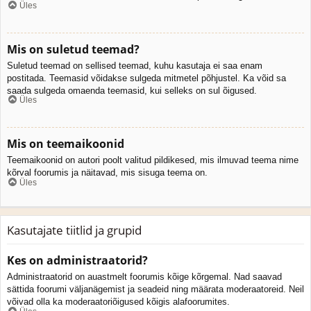
Üles
Mis on suletud teemad?
Suletud teemad on sellised teemad, kuhu kasutaja ei saa enam
postitada. Teemasid võidakse sulgeda mitmetel põhjustel. Ka võid sa
saada sulgeda omaenda teemasid, kui selleks on sul õigused.
Üles
Mis on teemaikoonid
Teemaikoonid on autori poolt valitud pildikesed, mis ilmuvad teema nime
kõrval foorumis ja näitavad, mis sisuga teema on.
Üles
Kasutajate tiitlid ja grupid
Kes on administraatorid?
Administraatorid on auastmelt foorumis kõige kõrgemal. Nad saavad
sättida foorumi väljanägemist ja seadeid ning määrata moderaatoreid. Neil
võivad olla ka moderaatoriõigused kõigis alafoorumites.