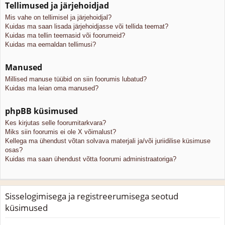
Tellimused ja järjehoidjad
Mis vahe on tellimisel ja järjehoidjal?
Kuidas ma saan lisada järjehoidjasse või tellida teemat?
Kuidas ma tellin teemasid või foorumeid?
Kuidas ma eemaldan tellimusi?
Manused
Millised manuse tüübid on siin foorumis lubatud?
Kuidas ma leian oma manused?
phpBB küsimused
Kes kirjutas selle foorumitarkvara?
Miks siin foorumis ei ole X võimalust?
Kellega ma ühendust võtan solvava materjali ja/või juriidilise küsimuse
osas?
Kuidas ma saan ühendust võtta foorumi administraatoriga?
Sisselogimisega ja registreerumisega seotud
küsimused