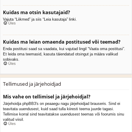
Kuidas ma otsin kasutajaid?
Vajuta “Liikmed” ja siis “Leia kasutaja” linki.
Üles
Kuidas ma leian omaenda postitused või teemad?
Enda postitusi saad sa vaadata, kui vajutad lingil “Vaata oma postitusi”.
Et leida oma teemasid, kasuta täiendatud otsingut ja määra valikud
sobivaks.
Üles
Tellimused ja järjehoidjad
Mis vahe on tellimisel ja järjehoidjal?
Järjehoidja phpBB3's on peaaegu nagu järjehoidjad brauseris. Sind ei
teavitata uuendusest, kuid saad tulla kiiresti teema juurde tagasi.
Tellimise korral sind teavitatakse uuendusest teemas või foorumis sinu
valitud viisil.
Üles