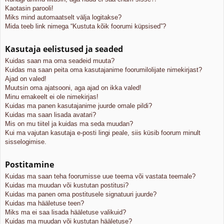
Kaotasin parooli!
Miks mind automaatselt välja logitakse?
Mida teeb link nimega “Kustuta kõik foorumi küpsised”?
Kasutaja eelistused ja seaded
Kuidas saan ma oma seadeid muuta?
Kuidas ma saan peita oma kasutajanime foorumilolijate nimekirjast?
Ajad on valed!
Muutsin oma ajatsooni, aga ajad on ikka valed!
Minu emakeelt ei ole nimekirjas!
Kuidas ma panen kasutajanime juurde omale pildi?
Kuidas ma saan lisada avatari?
Mis on mu tiitel ja kuidas ma seda muudan?
Kui ma vajutan kasutaja e-posti lingi peale, siis küsib foorum minult
sisselogimise.
Postitamine
Kuidas ma saan teha foorumisse uue teema või vastata teemale?
Kuidas ma muudan või kustutan postitusi?
Kuidas ma panen oma postitusele signatuuri juurde?
Kuidas ma hääletuse teen?
Miks ma ei saa lisada hääletuse valikuid?
Kuidas ma muudan või kustutan hääletuse?