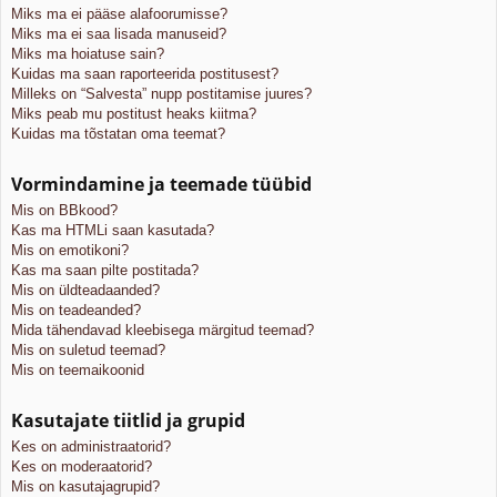
Miks ma ei pääse alafoorumisse?
Miks ma ei saa lisada manuseid?
Miks ma hoiatuse sain?
Kuidas ma saan raporteerida postitusest?
Milleks on “Salvesta” nupp postitamise juures?
Miks peab mu postitust heaks kiitma?
Kuidas ma tõstatan oma teemat?
Vormindamine ja teemade tüübid
Mis on BBkood?
Kas ma HTMLi saan kasutada?
Mis on emotikoni?
Kas ma saan pilte postitada?
Mis on üldteadaanded?
Mis on teadeanded?
Mida tähendavad kleebisega märgitud teemad?
Mis on suletud teemad?
Mis on teemaikoonid
Kasutajate tiitlid ja grupid
Kes on administraatorid?
Kes on moderaatorid?
Mis on kasutajagrupid?