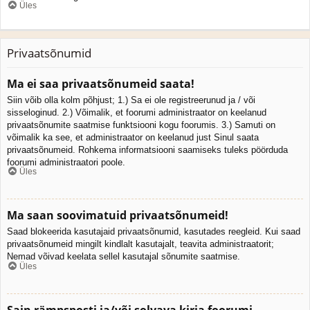
Üles
Privaatsõnumid
Ma ei saa privaatsõnumeid saata!
Siin võib olla kolm põhjust; 1.) Sa ei ole registreerunud ja / või
sisseloginud. 2.) Võimalik, et foorumi administraator on keelanud
privaatsõnumite saatmise funktsiooni kogu foorumis. 3.) Samuti on
võimalik ka see, et administraator on keelanud just Sinul saata
privaatsõnumeid. Rohkema informatsiooni saamiseks tuleks pöörduda
foorumi administraatori poole.
Üles
Ma saan soovimatuid privaatsõnumeid!
Saad blokeerida kasutajaid privaatsõnumid, kasutades reegleid. Kui saad
privaatsõnumeid mingilt kindlalt kasutajalt, teavita administraatorit;
Nemad võivad keelata sellel kasutajal sõnumite saatmise.
Üles
Sain rämpsposti ja/või solvava kirja foorumi