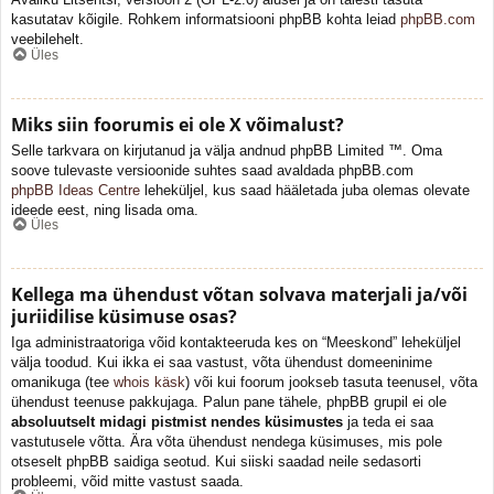
kasutatav kõigile. Rohkem informatsiooni phpBB kohta leiad
phpBB.com
veebilehelt.
Üles
Miks siin foorumis ei ole X võimalust?
Selle tarkvara on kirjutanud ja välja andnud phpBB Limited ™. Oma
soove tulevaste versioonide suhtes saad avaldada phpBB.com
phpBB Ideas Centre
leheküljel, kus saad hääletada juba olemas olevate
ideede eest, ning lisada oma.
Üles
Kellega ma ühendust võtan solvava materjali ja/või
juriidilise küsimuse osas?
Iga administraatoriga võid kontakteeruda kes on “Meeskond” leheküljel
välja toodud. Kui ikka ei saa vastust, võta ühendust domeeninime
omanikuga (tee
whois käsk
) või kui foorum jookseb tasuta teenusel, võta
ühendust teenuse pakkujaga. Palun pane tähele, phpBB grupil ei ole
absoluutselt midagi pistmist nendes küsimustes
ja teda ei saa
vastutusele võtta. Ära võta ühendust nendega küsimuses, mis pole
otseselt phpBB saidiga seotud. Kui siiski saadad neile sedasorti
probleemi, võid mitte vastust saada.