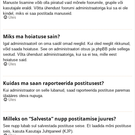
Manuste lisamine võib olla piiratud vaid mõnele foorumile, grupile või
kasutajale eraldi. Võtta ühendust foorumi administraatoriga kui sa ei ole
kindel, miks ei saa postitada manuseid.
Üles
Miks ma hoiatuse sain?
Igal administraatoril on oma saidil omad reeglid. Kui oled reeglit rikkunud,
võid saada hoiatuse. See on administraatori otsus ja phpBB pole sellega
seotud. Võta ühendust administraatoriga, kui sa ei tea, mille eest
hoiatuse said.
Üles
Kuidas ma saan raporteerida postitusest?
Kui administraator on selle lubanud, saad raporteerida postituse paremas
ülaääres oleva nupuga.
Üles
Milleks on “Salvesta” nupp postitamise juures?
See nupp lubab sul salvestada postituse seise. Et laadida mõni postituse
seis, kasuta Kasutaja Juhtpaneel (KJP).