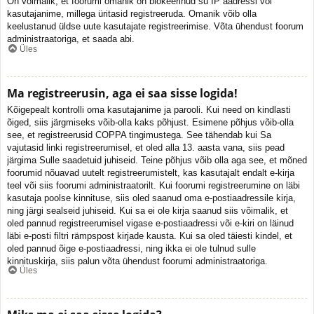
On võimalik, et foorumi omanik on blokeerinud su IP aadressi või
kasutajanime, millega üritasid registreeruda. Omanik võib olla
keelustanud üldse uute kasutajate registreerimise. Võta ühendust foorum
administraatoriga, et saada abi.
Üles
Ma registreerusin, aga ei saa sisse logida!
Kõigepealt kontrolli oma kasutajanime ja parooli. Kui need on kindlasti
õiged, siis järgmiseks võib-olla kaks põhjust. Esimene põhjus võib-olla
see, et registreerusid COPPA tingimustega. See tähendab kui Sa
vajutasid linki registreerumisel, et oled alla 13. aasta vana, siis pead
järgima Sulle saadetuid juhiseid. Teine põhjus võib olla aga see, et mõned
foorumid nõuavad uutelt registreerumistelt, kas kasutajalt endalt e-kirja
teel või siis foorumi administraatorilt. Kui foorumi registreerumine on läbi
kasutaja poolse kinnituse, siis oled saanud oma e-postiaadressile kirja,
ning järgi sealseid juhiseid. Kui sa ei ole kirja saanud siis võimalik, et
oled pannud registreerumisel vigase e-postiaadressi või e-kiri on läinud
läbi e-posti filtri rämpspost kirjade kausta. Kui sa oled täiesti kindel, et
oled pannud õige e-postiaadressi, ning ikka ei ole tulnud sulle
kinnituskirja, siis palun võta ühendust foorumi administraatoriga.
Üles