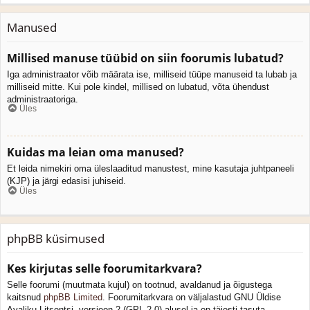
Manused
Millised manuse tüübid on siin foorumis lubatud?
Iga administraator võib määrata ise, milliseid tüüpe manuseid ta lubab ja
milliseid mitte. Kui pole kindel, millised on lubatud, võta ühendust
administraatoriga.
Üles
Kuidas ma leian oma manused?
Et leida nimekiri oma üleslaaditud manustest, mine kasutaja juhtpaneeli
(KJP) ja järgi edasisi juhiseid.
Üles
phpBB küsimused
Kes kirjutas selle foorumitarkvara?
Selle foorumi (muutmata kujul) on tootnud, avaldanud ja õigustega
kaitsnud
phpBB Limited
. Foorumitarkvara on väljalastud GNU Üldise
Avaliku Litsentsi, versioon 2 (GPL-2.0) alusel ja on täiesti tasuta