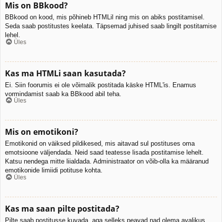
Mis on BBkood?
BBkood on kood, mis põhineb HTMLil ning mis on abiks postitamisel.
Seda saab postitustes keelata. Täpsemad juhised saab lingilt postitamise
lehel.
Üles
Kas ma HTMLi saan kasutada?
Ei. Siin foorumis ei ole võimalik postitada käske HTML'is. Enamus
vormindamist saab ka BBkood abil teha.
Üles
Mis on emotikoni?
Emotikonid on väiksed pildikesed, mis aitavad sul postituses oma
emotsioone väljendada. Neid saad teatesse lisada postitamise lehelt.
Katsu nendega mitte liialdada. Administraator on võib-olla ka määranud
emotikonide limiidi potituse kohta.
Üles
Kas ma saan pilte postitada?
Pilte saab postitusse kuvada, aga selleks peavad nad olema avalikus