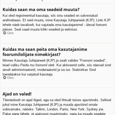
Kuidas saan ma oma seadeid muuta?
Kui oled registreeritud kasutaja, siis sinu seaded on salvestatud
andmebaasi. Et neid muuta, mine Kasutaja Juhtpaneeli (KJP); Linki KJP
lehele näeb tavaliselt, kui vajutada oma kasutajanimel - üleval foorumi
päises. Seal saad muuta kõiki seadeid ja eelistusi.
Üles
Kuidas ma saan peita oma kasutajanime
foorumilolijate nimekirjast?
Minnes Kasutaja Juhtpaneeli (KJP) ja sealt valides “Foorumi seaded”,
leiad valiku
Peida mu foorumil olek
. Kui aktiveerid selle, siis näevad sind
ainult administraatorid, moderaatorid ja sa ise. Statistikas Sind
loendatakse kui varjatud kasutaja.
Üles
Ajad on valed!
Tõenäoliselt on ajad õiged, aga sa oled lihtsalt teises ajavööndis. Sellisel
juhul mine Kasutaja Juhtpaneel (KJP) ja muuda ajavöönd omale
sobivamaks, näiteks: Tallinn, London, Pariis, New York, Sydney jne.
Palun pane tähele, et ajatsooni muutmiseks, nagu ka muude seadete