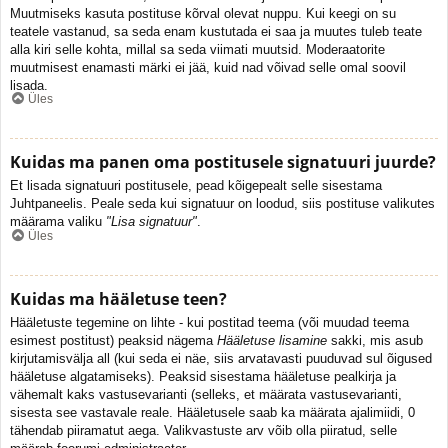
Muutmiseks kasuta postituse kõrval olevat nuppu. Kui keegi on su
teatele vastanud, sa seda enam kustutada ei saa ja muutes tuleb teate
alla kiri selle kohta, millal sa seda viimati muutsid. Moderaatorite
muutmisest enamasti märki ei jää, kuid nad võivad selle omal soovil
lisada.
Üles
Kuidas ma panen oma postitusele signatuuri juurde?
Et lisada signatuuri postitusele, pead kõigepealt selle sisestama
Juhtpaneelis. Peale seda kui signatuur on loodud, siis postituse valikutes
määrama valiku
"Lisa signatuur"
.
Üles
Kuidas ma hääletuse teen?
Hääletuste tegemine on lihte - kui postitad teema (või muudad teema
esimest postitust) peaksid nägema
Hääletuse lisamine
sakki, mis asub
kirjutamisvälja all (kui seda ei näe, siis arvatavasti puuduvad sul õigused
hääletuse algatamiseks). Peaksid sisestama hääletuse pealkirja ja
vähemalt kaks vastusevarianti (selleks, et määrata vastusevarianti,
sisesta see vastavale reale. Hääletusele saab ka määrata ajalimiidi, 0
tähendab piiramatut aega. Valikvastuste arv võib olla piiratud, selle