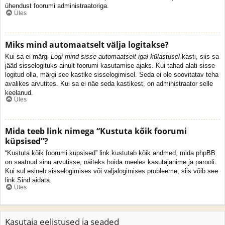
ühendust foorumi administraatoriga.
Üles
Miks mind automaatselt välja logitakse?
Kui sa ei märgi
Logi mind sisse automaatselt igal külastusel
kasti, siis sa
jääd sisselogituks ainult foorumi kasutamise ajaks. Kui tahad alati sisse
logitud olla, märgi see kastike sisselogimisel. Seda ei ole soovitatav teha
avalikes arvutites. Kui sa ei näe seda kastikest, on administraator selle
keelanud.
Üles
Mida teeb link nimega “Kustuta kõik foorumi
küpsised”?
“Kustuta kõik foorumi küpsised” link kustutab kõik andmed, mida phpBB
on saatnud sinu arvutisse, näiteks hoida meeles kasutajanime ja parooli.
Kui sul esineb sisselogimises või väljalogimises probleeme, siis võib see
link Sind aidata.
Üles
Kasutaja eelistused ja seaded