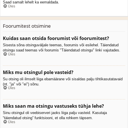
Saad samalt lehelt ka eemaldada.
Üles
Foorumitest otsimine
Kuidas saan otsida foorumist või foorumitest?
Sisesta sõna otsinguväljale teemas, foorumis või esilehel. Täiendatud
otsingu saad teemas või foorumis "Täiendatud otsingu" linki vajutades.
Üles
Miks mu otsingul pole vasteid?
Su otsing oli ilmselt liiga ebamäärane või sisaldas palju tihtikasutatavaid
(nt. "ja" või "ei") sõnu.
Üles
Miks saan ma otsingu vastuseks tühja lehe?
Sinu otsingul oli veebiserveri jaoks liiga palju vasteid. Kasutaja
“täiendatud otsing” funktsiooni, et olla rohkem täpsem.
Üles