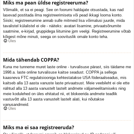
Miks ma pean üldse registreeruma?
Võimalik, et sa ei peagi. See on foorumi haldajate otsustada, kas nad
lasevad postitada ilma registreerimiseta või pead ikkagi looma konto.
Siiski; registreerumine annab sulle mitmeid lisa võimalusi juurde, mida
tavalistel külalistel ei ole - näiteks: avatari lisamine, privaatsõnumite
saatmine, e-kirjad, gruppidega liitumine jpm veelgi. Registreerumine võtab
kõigest mõne minuti, seega on soovituslik omale konto teha.
Üles
Mida tähendab COPPA?
Kuna me tunneme muret laste online - turvalisuse pärast, siis täidame me
1998.a. laste online turvalisuse kaitse seadust. COPPA ja sellega
kaasneva FTC regulatsiooniga kehtestatakse USA föderaalseadus, mis
kaitseb alla 13 aasta vanuste laste privaatsust. Meie veebileht ei ole ette
nähtud alla 13 aasta vanustelt lastelt andmete väljameelitamiseks ning
meie kodulehed on üles ehitatud nii, et blokeerida andmete teadlik
vastuvõtt alla 13 aasta vanustelt lastelt alati, kui nõutakse
vanusandmeid.
Üles
Miks ma ei saa registreeruda?