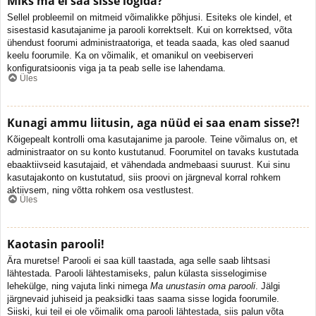
Miks ma ei saa sisse logida?
Sellel probleemil on mitmeid võimalikke põhjusi. Esiteks ole kindel, et
sisestasid kasutajanime ja parooli korrektselt. Kui on korrektsed, võta
ühendust foorumi administraatoriga, et teada saada, kas oled saanud
keelu foorumile. Ka on võimalik, et omanikul on veebiserveri
konfiguratsioonis viga ja ta peab selle ise lahendama.
Üles
Kunagi ammu liitusin, aga nüüd ei saa enam sisse?!
Kõigepealt kontrolli oma kasutajanime ja paroole. Teine võimalus on, et
administraator on su konto kustutanud. Foorumitel on tavaks kustutada
ebaaktiivseid kasutajaid, et vähendada andmebaasi suurust. Kui sinu
kasutajakonto on kustutatud, siis proovi on järgneval korral rohkem
aktiivsem, ning võtta rohkem osa vestlustest.
Üles
Kaotasin parooli!
Ära muretse! Parooli ei saa küll taastada, aga selle saab lihtsasi
lähtestada. Parooli lähtestamiseks, palun külasta sisselogimise
lehekülge, ning vajuta linki nimega
Ma unustasin oma parooli
. Jälgi
järgnevaid juhiseid ja peaksidki taas saama sisse logida foorumile.
Siiski, kui teil ei ole võimalik oma parooli lähtestada, siis palun võta