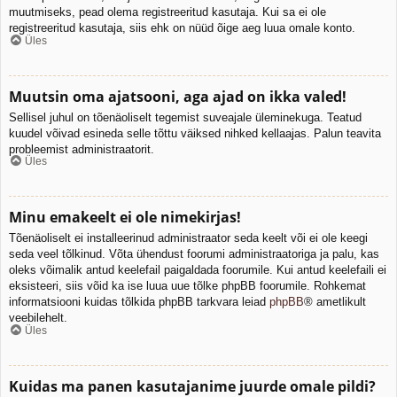
muutmiseks, pead olema registreeritud kasutaja. Kui sa ei ole
registreeritud kasutaja, siis ehk on nüüd õige aeg luua omale konto.
Üles
Muutsin oma ajatsooni, aga ajad on ikka valed!
Sellisel juhul on tõenäoliselt tegemist suveajale üleminekuga. Teatud
kuudel võivad esineda selle tõttu väiksed nihked kellaajas. Palun teavita
probleemist administraatorit.
Üles
Minu emakeelt ei ole nimekirjas!
Tõenäoliselt ei installeerinud administraator seda keelt või ei ole keegi
seda veel tõlkinud. Võta ühendust foorumi administraatoriga ja palu, kas
oleks võimalik antud keelefail paigaldada foorumile. Kui antud keelefaili ei
eksisteeri, siis võid ka ise luua uue tõlke phpBB foorumile. Rohkemat
informatsiooni kuidas tõlkida phpBB tarkvara leiad
phpBB
® ametlikult
veebilehelt.
Üles
Kuidas ma panen kasutajanime juurde omale pildi?