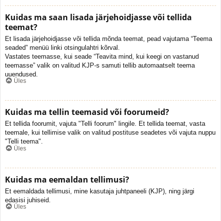
Kuidas ma saan lisada järjehoidjasse või tellida
teemat?
Et lisada järjehoidjasse või tellida mõnda teemat, pead vajutama “Teema
seaded” menüü linki otsingulahtri kõrval.
Vastates teemasse, kui seade “Teavita mind, kui keegi on vastanud
teemasse” valik on valitud KJP-s samuti tellib automaatselt teema
uuendused.
Üles
Kuidas ma tellin teemasid või foorumeid?
Et tellida foorumit, vajuta "Telli foorum" lingile. Et tellida teemat, vasta
teemale, kui tellimise valik on valitud postituse seadetes või vajuta nuppu
"Telli teema".
Üles
Kuidas ma eemaldan tellimusi?
Et eemaldada tellimusi, mine kasutaja juhtpaneeli (KJP), ning järgi
edasisi juhiseid.
Üles