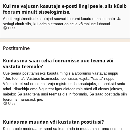
Kui ma vajutan kasutaja e-posti lingi peale, siis küsib
foorum minult sisselogimise.
Ainult registreeritud kasutajad saavad foorumi kaudu e-maile saata. Ja
sedagi ainult siis, kui administraator on selle võimaluse lubanud.
Üles
Postitamine
Kuidas ma saan teha foorumisse uue teema või
vastata teemale?
Uue teema postitamiseks kasuta mingis alafoorumis vastavat nuppu
"Uus teema". Vastuse lisamiseks teemasse, vajuta "Vasta" nuppu.
Võimalik, et sul on esmalt vaja registreerida kasutajaks, et saaksid seda
toimi. Nimekirja oma õigustest igas alafoorumis näed all olevas jaluses,
näiteks: Sa saad teha uusi teemasid siin foorumis, Sa saad postitada siin
foorumis manuseid, jne.
Üles
Kuidas ma muudan või kustutan postitusi?
Kui sa pole moderaator, saad sa kustutada ja muuta ainult oma postitusi.