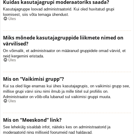
Kuidas kasutajagrupi moderaatoriks saada?
Kasutajagruppe loovad administraatorid. Kui oled huvitatud grupi
loomisest, siis võta temaga ühendust.
Üles
Miks mõnede kasutajagruppide liikmete nimed on
värvilised?
On võimalik, et administraator on määranud gruppidele omad värvid, et
neid kergemini eristada.
Üles
Mis on “Vaikimisi grupp”?
Kui sa oled liige enamas kui ühes kasutajagrupis, on vaikimisi grupp see,
millise grupi värvi sinu nimi ilmub ja mille tiitel sul profiilis on.
Administraator on võib-olla lubanud sul vaikimisi gruppi muuta.
Üles
Mis on “Meeskond” link?
See lehekülg sisaldab infot, näiteks kes on administraatorid ja
moderaatorid ning milliseid foorumeid nad haldavad.