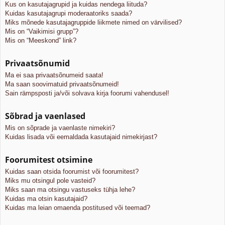
Kus on kasutajagrupid ja kuidas nendega liituda?
Kuidas kasutajagrupi moderaatoriks saada?
Miks mõnede kasutajagruppide liikmete nimed on värvilised?
Mis on “Vaikimisi grupp”?
Mis on “Meeskond” link?
Privaatsõnumid
Ma ei saa privaatsõnumeid saata!
Ma saan soovimatuid privaatsõnumeid!
Sain rämpsposti ja/või solvava kirja foorumi vahendusel!
Sõbrad ja vaenlased
Mis on sõprade ja vaenlaste nimekiri?
Kuidas lisada või eemaldada kasutajaid nimekirjast?
Foorumitest otsimine
Kuidas saan otsida foorumist või foorumitest?
Miks mu otsingul pole vasteid?
Miks saan ma otsingu vastuseks tühja lehe?
Kuidas ma otsin kasutajaid?
Kuidas ma leian omaenda postitused või teemad?