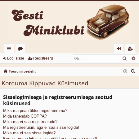
Otsi
T
iirl
o
og
eg
Logi sisse
Registreeru
in
or
i
ist
O
Foorumi pealeht
gi
u
sis
re
t
Korduma Kippuvad Küsimused
s
d
mi
se
er
i
Sisselogimisega ja registreerumisega seotud
d
u
küsimused
Miks ma pean üldse registreeruma?
Mida tähendab COPPA?
Miks ma ei saa registreeruda?
Ma registreerusin, aga ei saa sisse logida!
Miks ma ei saa sisse logida?
Kunagi ammu liitusin, aga nüüd ei saa enam sisse?!