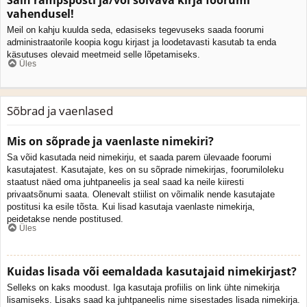
vahendusel!
Meil on kahju kuulda seda, edasiseks tegevuseks saada foorumi
administraatorile koopia kogu kirjast ja loodetavasti kasutab ta enda
käsutuses olevaid meetmeid selle lõpetamiseks.
Üles
Sõbrad ja vaenlased
Mis on sõprade ja vaenlaste nimekiri?
Sa võid kasutada neid nimekirju, et saada parem ülevaade foorumi
kasutajatest. Kasutajate, kes on su sõprade nimekirjas, foorumiloleku
staatust näed oma juhtpaneelis ja seal saad ka neile kiiresti
privaatsõnumi saata. Olenevalt stiilist on võimalik nende kasutajate
postitusi ka esile tõsta. Kui lisad kasutaja vaenlaste nimekirja,
peidetakse nende postitused.
Üles
Kuidas lisada või eemaldada kasutajaid nimekirjast?
Selleks on kaks moodust. Iga kasutaja profiilis on link ühte nimekirja
lisamiseks. Lisaks saad ka juhtpaneelis nime sisestades lisada nimekirja.