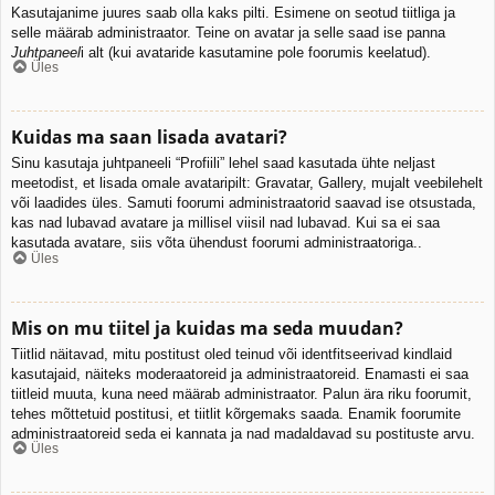
Kasutajanime juures saab olla kaks pilti. Esimene on seotud tiitliga ja
selle määrab administraator. Teine on avatar ja selle saad ise panna
Juhtpaneel
i alt (kui avataride kasutamine pole foorumis keelatud).
Üles
Kuidas ma saan lisada avatari?
Sinu kasutaja juhtpaneeli “Profiili” lehel saad kasutada ühte neljast
meetodist, et lisada omale avataripilt: Gravatar, Gallery, mujalt veebilehelt
või laadides üles. Samuti foorumi administraatorid saavad ise otsustada,
kas nad lubavad avatare ja millisel viisil nad lubavad. Kui sa ei saa
kasutada avatare, siis võta ühendust foorumi administraatoriga..
Üles
Mis on mu tiitel ja kuidas ma seda muudan?
Tiitlid näitavad, mitu postitust oled teinud või identfitseerivad kindlaid
kasutajaid, näiteks moderaatoreid ja administraatoreid. Enamasti ei saa
tiitleid muuta, kuna need määrab administraator. Palun ära riku foorumit,
tehes mõttetuid postitusi, et tiitlit kõrgemaks saada. Enamik foorumite
administraatoreid seda ei kannata ja nad madaldavad su postituste arvu.
Üles