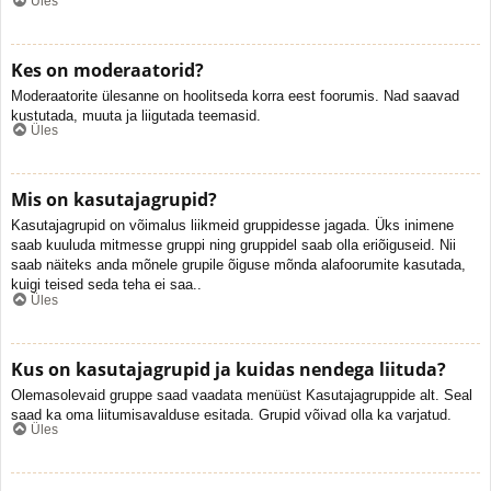
Üles
Kes on moderaatorid?
Moderaatorite ülesanne on hoolitseda korra eest foorumis. Nad saavad
kustutada, muuta ja liigutada teemasid.
Üles
Mis on kasutajagrupid?
Kasutajagrupid on võimalus liikmeid gruppidesse jagada. Üks inimene
saab kuuluda mitmesse gruppi ning gruppidel saab olla eriõiguseid. Nii
saab näiteks anda mõnele grupile õiguse mõnda alafoorumite kasutada,
kuigi teised seda teha ei saa..
Üles
Kus on kasutajagrupid ja kuidas nendega liituda?
Olemasolevaid gruppe saad vaadata menüüst Kasutajagruppide alt. Seal
saad ka oma liitumisavalduse esitada. Grupid võivad olla ka varjatud.
Üles